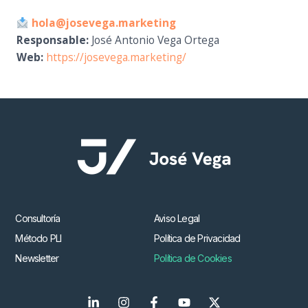
hola@josevega.marketing
Responsable:
José Antonio Vega Ortega
Web:
https://josevega.marketing/
Consultoría
Aviso Legal
Método PLI
Política de Privacidad
Newsletter
Política de Cookies
L
I
F
Y
X