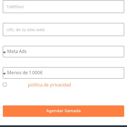
Página web
¿Qué canal publicitario te gustaría delegar?
¿Cuánto inviertes mensualmente en publicidad?
Acepto la
política de privacidad
y al registrarme acepto
que contacten conmigo a través del correo electrónico
registrado.
Agendar llamada